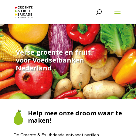
Verse groente en fruit
voor Voedselbanken
Nederland
Help mee onze droom waar te
maken!
De Groente & Fruitbrigade ontvangt partijen