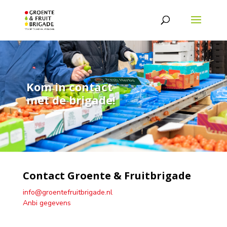
Kom in contact
met de brigade!
Contact Groente & Fruitbrigade
info@groentefruitbrigade.nl
Anbi gegevens