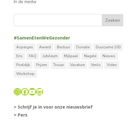
In de media
#SamenEtenWeGezonder
Asperges
Award
Bestuur
Donatie
Duurzame 100
Ens
FAQ
Jubileum
Mijlpaal
Nagele
Nieuws
Poeldijk
Prijzen
Trouw
Vacature
Venlo
Video
Workshop
Instagram
Facebook
YouTube
LinkedIn
> Schrijf je in voor onze nieuwsbrief
> Pers