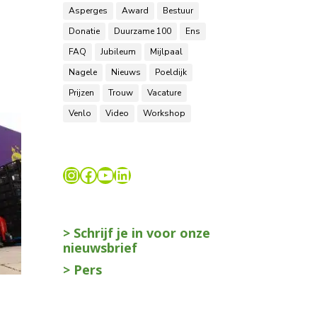
Asperges
Award
Bestuur
Donatie
Duurzame 100
Ens
FAQ
Jubileum
Mijlpaal
Nagele
Nieuws
Poeldijk
Prijzen
Trouw
Vacature
Venlo
Video
Workshop
Instagram
Facebook
YouTube
LinkedIn
> Schrijf je in voor onze
nieuwsbrief
> Pers