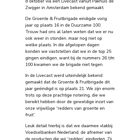
8 oktober via een Livecast vanuit Pakhuis de
Zwijger in Amsterdam bekend gemaakt.
De Groente & Fruitbrigade eindigde vorig
jaar op plaats 16 in de Duurzame 100.
Trouw had ons al laten weten dat we er nu
ook weer in stonden, maar nog niet op
welke plaats. In die afgelopen dagen
konden we vaststellen dat we in de top 25
gingen eindigen, want bij de nummers 26 t/m
100 kwamen we de brigade niet tegen.
In de Livecast werd uiteindelijk bekend
gemaakt dat de Groente & Fruitbrigade dit
jaar geëindigd is op plaats 21. We zijn enorm
trots op deze prachtige notering, die we
bereikt hebben door de geweldige inzet van
onze vrijwillige “redders van groente en
fruit”.
Leuk detail hierbij is dat we daarmee vlakbij
Voedselbanken Nederland, de afnemer van
de producten die wij “redden’, eindigden. Zij