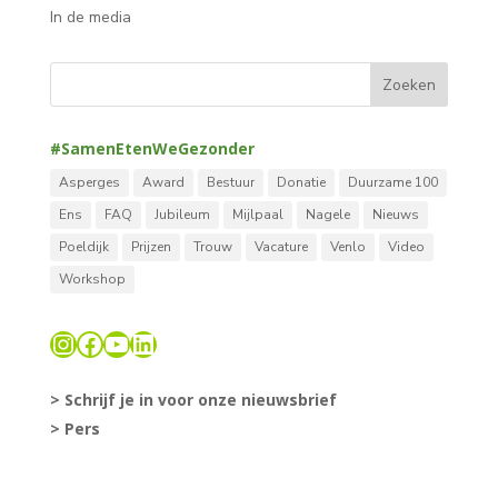
In de media
#SamenEtenWeGezonder
Asperges
Award
Bestuur
Donatie
Duurzame 100
Ens
FAQ
Jubileum
Mijlpaal
Nagele
Nieuws
Poeldijk
Prijzen
Trouw
Vacature
Venlo
Video
Workshop
Instagram
Facebook
YouTube
LinkedIn
> Schrijf je in voor onze nieuwsbrief
> Pers