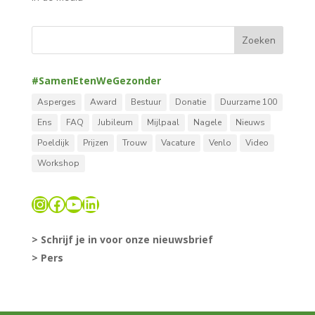
#SamenEtenWeGezonder
Asperges
Award
Bestuur
Donatie
Duurzame 100
Ens
FAQ
Jubileum
Mijlpaal
Nagele
Nieuws
Poeldijk
Prijzen
Trouw
Vacature
Venlo
Video
Workshop
Instagram
Facebook
YouTube
LinkedIn
> Schrijf je in voor onze nieuwsbrief
> Pers