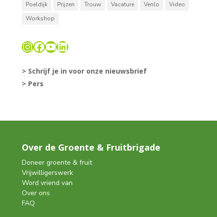
Poeldijk
Prijzen
Trouw
Vacature
Venlo
Video
Workshop
Instagram
Facebook
YouTube
LinkedIn
> Schrijf je in voor onze nieuwsbrief
> Pers
Over de Groente & Fruitbrigade
Doneer groente & fruit
Vrijwilligerswerk
Word vriend van
Over ons
FAQ