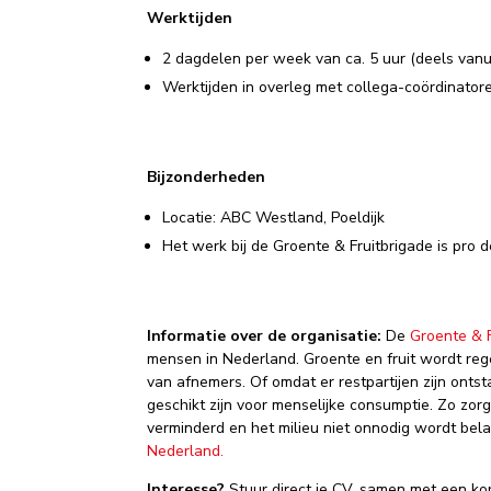
Werktijden
2 dagdelen per week van ca. 5 uur (deels vanui
Werktijden in overleg met collega-coördinator
Bijzonderheden
Locatie: ABC Westland, Poeldijk
Het werk bij de Groente & Fruitbrigade is pro
Informatie over de organisatie:
De
Groente & F
mensen in Nederland. Groente en fruit wordt reg
van afnemers. Of omdat er restpartijen zijn onts
geschikt zijn voor menselijke consumptie. Zo zo
verminderd en het milieu niet onnodig wordt bela
Nederland.
Interesse?
Stuur direct je CV, samen met een ko