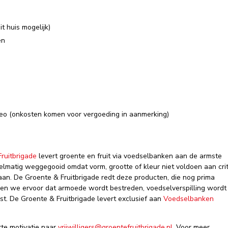
t huis mogelijk)
en
 deo (onkosten komen voor vergoeding in aanmerking)
ruitbrigade
levert groente en fruit via voedselbanken aan de armste
elmatig weggegooid omdat vorm, grootte of kleur niet voldoen aan crit
taan. De Groente & Fruitbrigade redt deze producten, die nog prima
rgen we ervoor dat armoede wordt bestreden, voedselverspilling wordt
st. De Groente & Fruitbrigade levert exclusief aan
Voedselbanken
rte motivatie naar
vrijwilligers@groentefruitbrigade.nl
. Voor meer