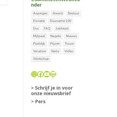
nder
Asperges
Award
Bestuur
Donatie
Duurzame 100
Ens
FAQ
Jubileum
Mijlpaal
Nagele
Nieuws
Poeldijk
Prijzen
Trouw
Vacature
Venlo
Video
Workshop
Instagram
Facebook
YouTube
LinkedIn
> Schrijf je in voor
onze nieuwsbrief
> Pers