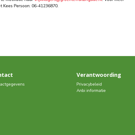
met Kees Persoon: 06-41236870.
ntact
Verantwoording
actgegevens
Privacybeleid
Anbi informatie