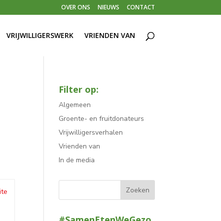
OVER ONS
NIEUWS
CONTACT
VRIJWILLIGERSWERK
VRIENDEN VAN
Filter op:
Algemeen
Groente- en fruitdonateurs
Vrijwilligersverhalen
Vrienden van
In de media
ite
#SamenEtenWeGezo