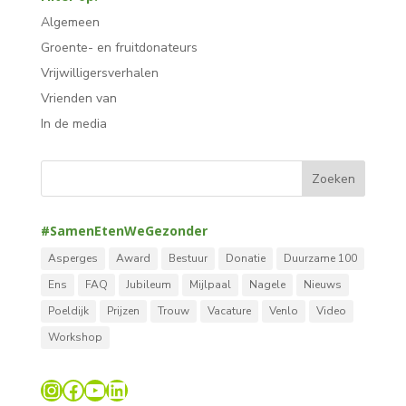
Algemeen
Groente- en fruitdonateurs
Vrijwilligersverhalen
Vrienden van
In de media
#SamenEtenWeGezonder
Asperges
Award
Bestuur
Donatie
Duurzame 100
Ens
FAQ
Jubileum
Mijlpaal
Nagele
Nieuws
Poeldijk
Prijzen
Trouw
Vacature
Venlo
Video
Workshop
Instagram
Facebook
YouTube
LinkedIn