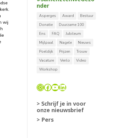
ndse
nder
kerk.
n
Asperges
Award
Bestuur
 wij
Donatie
Duurzame 100
sh
Ens
FAQ
Jubileum
die
e
Mijlpaal
Nagele
Nieuws
Poeldijk
Prijzen
Trouw
Vacature
Venlo
Video
Workshop
Instagram
Facebook
YouTube
LinkedIn
> Schrijf je in voor
onze nieuwsbrief
> Pers