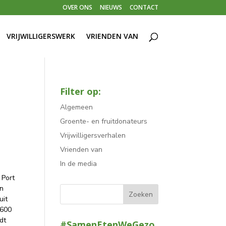
OVER ONS
NIEUWS
CONTACT
VRIJWILLIGERSWERK
VRIENDEN VAN
Filter op:
Algemeen
Groente- en fruitdonateurs
Vrijwilligersverhalen
Vrienden van
In de media
 Port
an
uit
 600
dt
#SamenEtenWeGezo