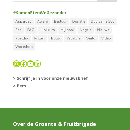
#SamenEtenWeGezonder
Asperges
Award
Bestuur
Donatie
Duurzame 100
Ens
FAQ
Jubileum
Mijlpaal
Nagele
Nieuws
Poeldijk
Prijzen
Trouw
Vacature
Venlo
Video
Workshop
Instagram
Facebook
YouTube
LinkedIn
> Schrijf je in voor onze nieuwsbrief
> Pers
Over de Groente & Fruitbrigade