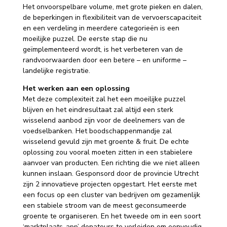
Het onvoorspelbare volume, met grote pieken en dalen,
de beperkingen in flexibiliteit van de vervoerscapaciteit
en een verdeling in meerdere categorieën is een
moeilijke puzzel. De eerste stap die nu
geïmplementeerd wordt, is het verbeteren van de
randvoorwaarden door een betere – en uniforme –
landelijke registratie.
Het werken aan een oplossing
Met deze complexiteit zal het een moeilijke puzzel
blijven en het eindresultaat zal altijd een sterk
wisselend aanbod zijn voor de deelnemers van de
voedselbanken. Het boodschappenmandje zal
wisselend gevuld zijn met groente & fruit. De echte
oplossing zou vooral moeten zitten in een stabielere
aanvoer van producten. Een richting die we niet alleen
kunnen inslaan. Gesponsord door de provincie Utrecht
zijn 2 innovatieve projecten opgestart. Het eerste met
een focus op een cluster van bedrijven om gezamenlijk
een stabiele stroom van de meest geconsumeerde
groente te organiseren. En het tweede om in een soort
‘marktplaats-app’ donateurs te verleiden om eenvoudig